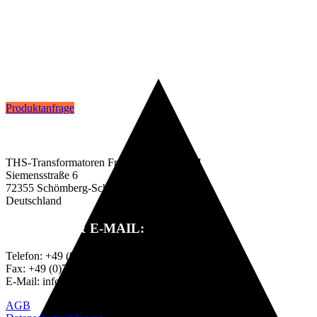
Produktanfrage
ADRESSE:
THS-Transformatoren Franz Hölsch GmbH
Siemensstraße 6
72355 Schömberg-Schörzingen
Deutschland
TELEFON & E-MAIL:
Telefon: +49 (0)7427 8101
Fax: +49 (0)7427 3023
E-Mail: info@ths-transformatoren.de
AGB