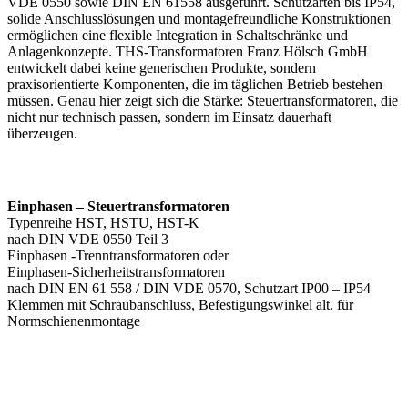
VDE 0550 sowie DIN EN 61558 ausgeführt. Schutzarten bis IP54,
solide Anschlusslösungen und montagefreundliche Konstruktionen
ermöglichen eine flexible Integration in Schaltschränke und
Anlagenkonzepte. THS-Transformatoren Franz Hölsch GmbH
entwickelt dabei keine generischen Produkte, sondern
praxisorientierte Komponenten, die im täglichen Betrieb bestehen
müssen. Genau hier zeigt sich die Stärke: Steuertransformatoren, die
nicht nur technisch passen, sondern im Einsatz dauerhaft
überzeugen.
Einphasen – Steuertransformatoren
Typenreihe HST, HSTU, HST-K
nach DIN VDE 0550 Teil 3
Einphasen -Trenntransformatoren oder
Einphasen-Sicherheitstransformatoren
nach DIN EN 61 558 / DIN VDE 0570, Schutzart IP00 – IP54
Klemmen mit Schraubanschluss, Befestigungswinkel alt. für
Normschienenmontage